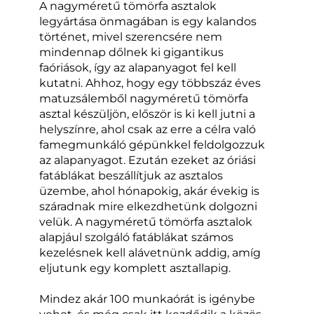
A nagyméretű tömörfa asztalok
legyártása önmagában is egy kalandos
történet, mivel szerencsére nem
mindennap dőlnek ki gigantikus
faóriások, így az alapanyagot fel kell
kutatni. Ahhoz, hogy egy többszáz éves
matuzsálemből nagyméretű tömörfa
asztal készüljön, először is ki kell jutni a
helyszínre, ahol csak az erre a célra való
famegmunkáló gépünkkel feldolgozzuk
az alapanyagot. Ezután ezeket az óriási
fatáblákat beszállítjuk az asztalos
üzembe, ahol hónapokig, akár évekig is
száradnak mire elkezdhetünk dolgozni
velük. A nagyméretű tömörfa asztalok
alapjául szolgáló fatáblákat számos
kezelésnek kell alávetnünk addig, amíg
eljutunk egy komplett asztallapig.
Mindez akár 100 munkaórát is igénybe