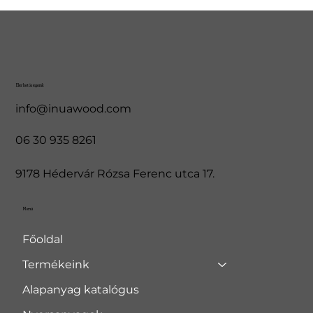
Elérhetőségeink
info@inuawood.com
06 30 935 8261
9178 Hédervár Rózsa Ferenc utca 17.
Menü
Főoldal
Termékeink
Alapanyag katalógus