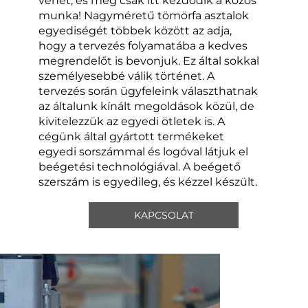
vehet, és még csak itt kezdődik a közös
munka! Nagyméretű tömörfa asztalok
egyediségét többek között az adja,
hogy a tervezés folyamatába a kedves
megrendelőt is bevonjuk. Ez által sokkal
személyesebbé válik történet. A
tervezés során ügyfeleink választhatnak
az általunk kínált megoldások közül, de
kivitelezzük az egyedi ötletek is. A
cégünk által gyártott termékeket
egyedi sorszámmal és logóval látjuk el
beégetési technológiával. A beégető
szerszám is egyedileg, és kézzel készült.
KAPCSOLAT