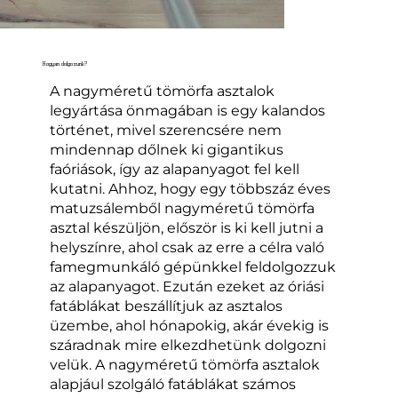
Hogyan dolgozunk?
A nagyméretű tömörfa asztalok
legyártása önmagában is egy kalandos
történet, mivel szerencsére nem
mindennap dőlnek ki gigantikus
faóriások, így az alapanyagot fel kell
kutatni. Ahhoz, hogy egy többszáz éves
matuzsálemből nagyméretű tömörfa
asztal készüljön, először is ki kell jutni a
helyszínre, ahol csak az erre a célra való
famegmunkáló gépünkkel feldolgozzuk
az alapanyagot. Ezután ezeket az óriási
fatáblákat beszállítjuk az asztalos
üzembe, ahol hónapokig, akár évekig is
száradnak mire elkezdhetünk dolgozni
velük. A nagyméretű tömörfa asztalok
alapjául szolgáló fatáblákat számos