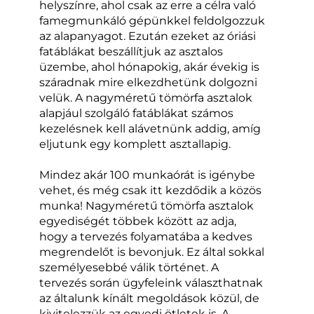
helyszínre, ahol csak az erre a célra való
famegmunkáló gépünkkel feldolgozzuk
az alapanyagot. Ezután ezeket az óriási
fatáblákat beszállítjuk az asztalos
üzembe, ahol hónapokig, akár évekig is
száradnak mire elkezdhetünk dolgozni
velük. A nagyméretű tömörfa asztalok
alapjául szolgáló fatáblákat számos
kezelésnek kell alávetnünk addig, amíg
eljutunk egy komplett asztallapig.
Mindez akár 100 munkaórát is igénybe
vehet, és még csak itt kezdődik a közös
munka! Nagyméretű tömörfa asztalok
egyediségét többek között az adja,
hogy a tervezés folyamatába a kedves
megrendelőt is bevonjuk. Ez által sokkal
személyesebbé válik történet. A
tervezés során ügyfeleink választhatnak
az általunk kínált megoldások közül, de
kivitelezzük az egyedi ötletek is. A