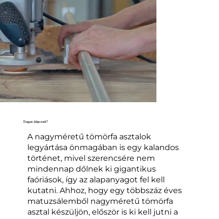
Hogyan dolgozunk?
A nagyméretű tömörfa asztalok
legyártása önmagában is egy kalandos
történet, mivel szerencsére nem
mindennap dőlnek ki gigantikus
faóriások, így az alapanyagot fel kell
kutatni. Ahhoz, hogy egy többszáz éves
matuzsálemből nagyméretű tömörfa
asztal készüljön, először is ki kell jutni a