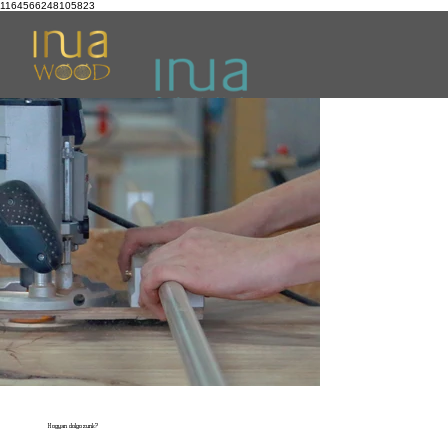
1164566248105823
Hogyan dolgozunk?