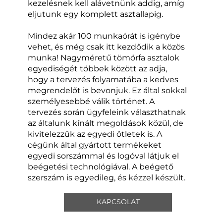
kezelésnek kell alávetnünk addig, amíg
eljutunk egy komplett asztallapig.
Mindez akár 100 munkaórát is igénybe
vehet, és még csak itt kezdődik a közös
munka! Nagyméretű tömörfa asztalok
egyediségét többek között az adja,
hogy a tervezés folyamatába a kedves
megrendelőt is bevonjuk. Ez által sokkal
személyesebbé válik történet. A
tervezés során ügyfeleink választhatnak
az általunk kínált megoldások közül, de
kivitelezzük az egyedi ötletek is. A
cégünk által gyártott termékeket
egyedi sorszámmal és logóval látjuk el
beégetési technológiával. A beégető
szerszám is egyedileg, és kézzel készült.
KAPCSOLAT