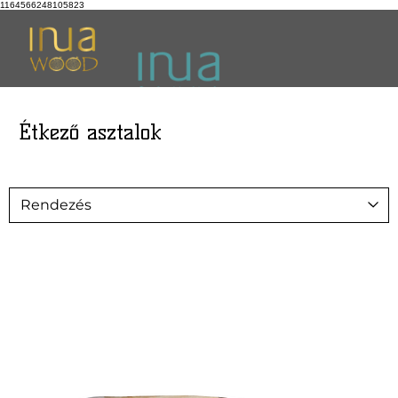
1164566248105823
Étkező asztalok