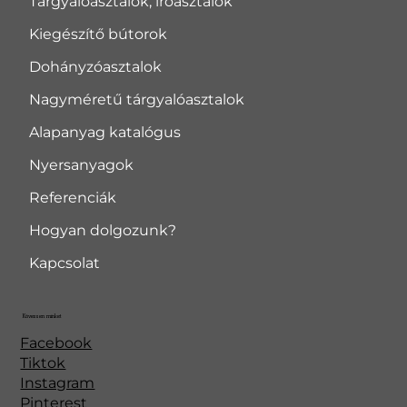
Tárgyalóasztalok, íróasztalok
Kiegészítő bútorok
Dohányzóasztalok
Nagyméretű tárgyalóasztalok
Alapanyag katalógus
Nyersanyagok
Referenciák
Hogyan dolgozunk?
Kapcsolat
Kövessen minket
Facebook
Tiktok
Instagram
Pinterest