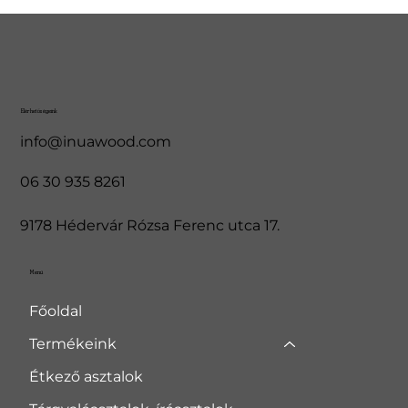
Elérhetőségeink
info@inuawood.com
06 30 935 8261
9178 Hédervár Rózsa Ferenc utca 17.
Menü
Főoldal
Termékeink
Étkező asztalok