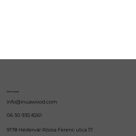
Elérhetőségeink
info@inuawood.com
06 30 935 8261
9178 Hédervár Rózsa Ferenc utca 17.