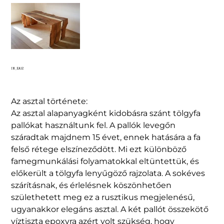
IN_EA12
Az asztal története:
Az asztal alapanyagként kidobásra szánt tölgyfa
pallókat használtunk fel. A pallók levegőn
száradtak majdnem 15 évet, ennek hatására a fa
felső rétege elszíneződött. Mi ezt különböző
famegmunkálási folyamatokkal eltüntettük, és
előkerült a tölgyfa lenyűgöző rajzolata. A sokéves
szárításnak, és érlelésnek köszönhetően
születhetett meg ez a rusztikus megjelenésű,
ugyanakkor elegáns asztal. A két pallót összekötő
víztiszta epoxyra azért volt szükség, hogy