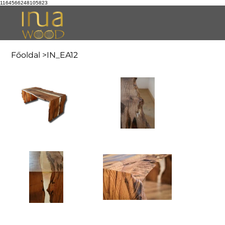
1164566248105823
Főoldal
>
IN_EA12