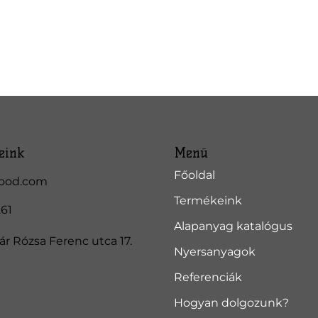
eink
Menü
Főoldal
ood.com
Termékeink
261
Alapanyag katalógus
r Rózsa Ferenc utca 17.
Nyersanyagok
Referenciák
Hogyan dolgozunk?