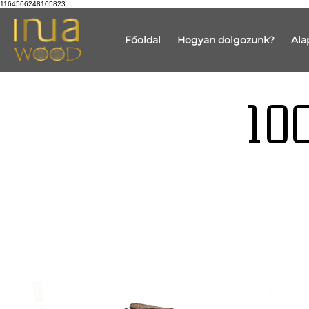
1164566248105823
Főoldal
Hogyan dolgozunk?
Ala
10