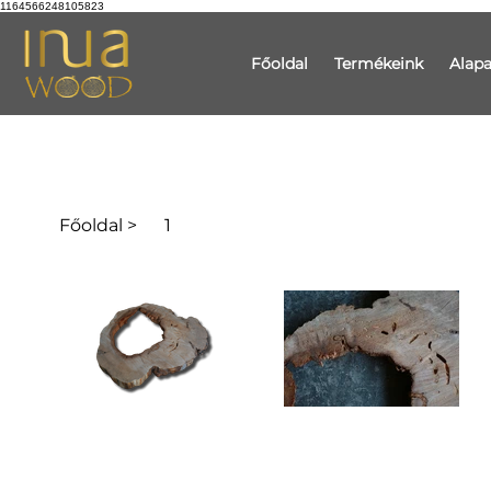
1164566248105823
Főoldal
Termékeink
Alap
Főoldal
>
1