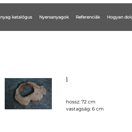
anyag katalógus
Nyersanyagok
Referenciák
Hogyan dol
1
hossz: 72 cm
vastagság: 6 cm