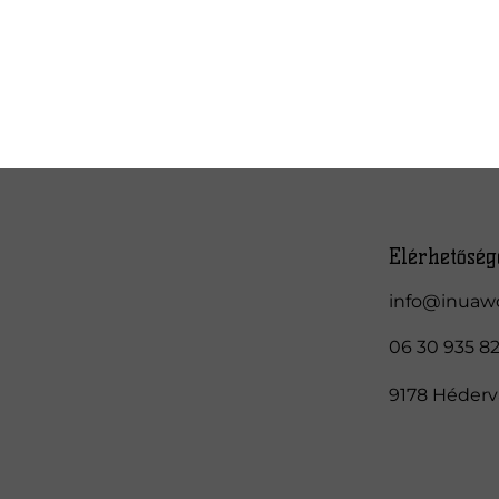
Elérhetőség
info@inuaw
06 30 935 8
9178 Hédervá