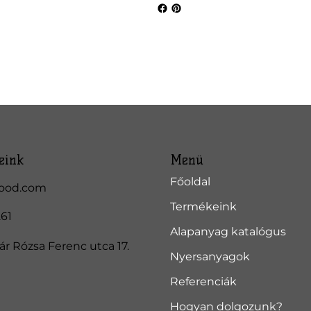
eink
Menü
Főoldal
ood.com
Termékeink
261
Alapanyag katalógus
r Rózsa Ferenc utca 17.
Nyersanyagok
Referenciák
Hogyan dolgozunk?