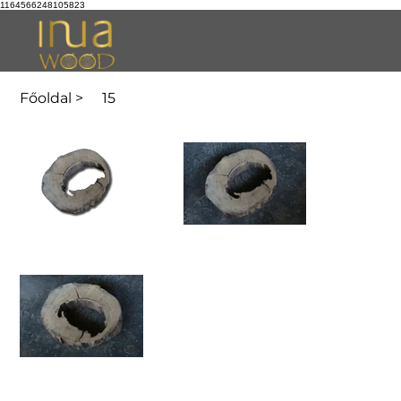
1164566248105823
Főoldal
>
15