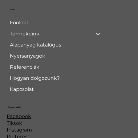
Menü
Főoldal
Termékeink
Alapanyag katalógus
Nyersanyagok
Referenciák
Hogyan dolgozunk?
Kapcsolat
Kövessen minket
Facebook
Tiktok
Instagram
Pinterest