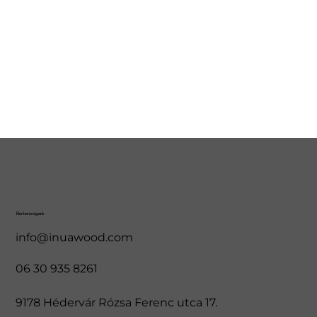
Elérhetőségeink
info@inuawood.com
06 30 935 8261
9178 Hédervár Rózsa Ferenc utca 17.