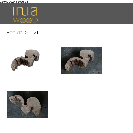
1164566248105823
Főoldal
>
21