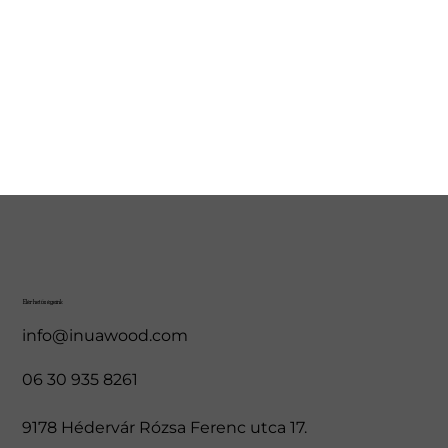
Elérhetőségeink
info@inuawood.com
06 30 935 8261
9178 Hédervár Rózsa Ferenc utca 17.