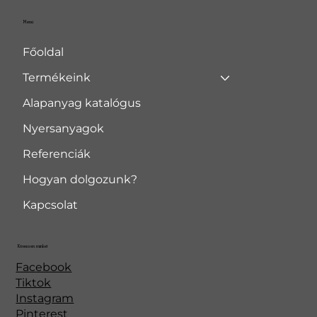
Menü
Főoldal
Termékeink
Alapanyag katalógus
Nyersanyagok
Referenciák
Hogyan dolgozunk?
Kapcsolat
Kövessen minket
Facebook
Tiktok
Instagram
Pinterest