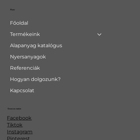
Menü
Főoldal
Termékeink
Alapanyag katalógus
Nyersanyagok
Referenciák
Hogyan dolgozunk?
Kapcsolat
Kövessen minket
Facebook
Tiktok
Instagram
Pinterest