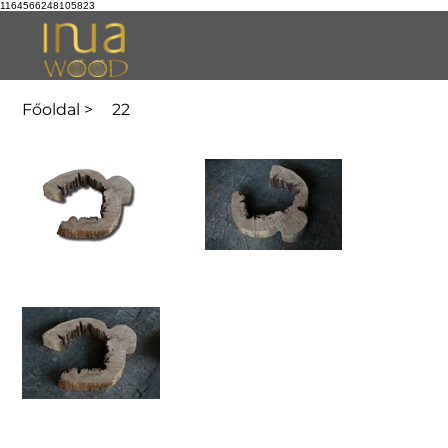
1164566248105823
Főoldal
>
22