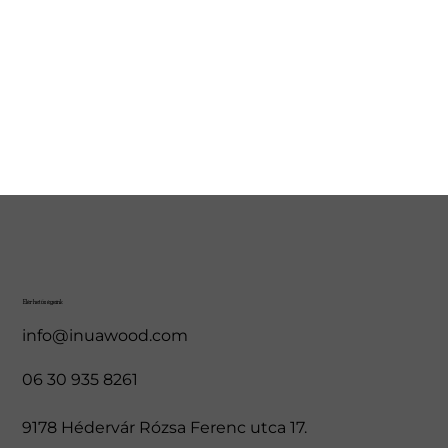
Elérhetőségeink
info@inuawood.com
06 30 935 8261
9178 Hédervár Rózsa Ferenc utca 17.