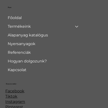
Menü
Főoldal
Termékeink
Alapanyag katalógus
Nyersanyagok
Referenciák
Hogyan dolgozunk?
Kapcsolat
Kövessen minket
Facebook
Tiktok
Instagram
Pinterest