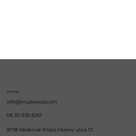
Elérhetőségeink
info@inuawood.com
06 30 935 8261
9178 Hédervár Rózsa Ferenc utca 17.