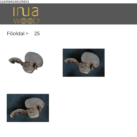
1164566248105823
Főoldal
>
25