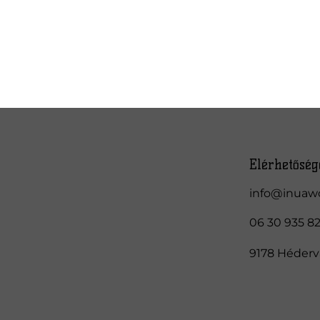
Elérhetőség
info@inuaw
06 30 935 8
9178 Hédervá