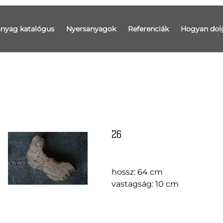
anyag katalógus
Nyersanyagok
Referenciák
Hogyan dol
26
hossz: 64 cm
vastagság: 10 cm