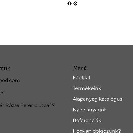
eink
Menü
Főoldal
ood.com
Termékeink
261
Alapanyag katalógus
r Rózsa Ferenc utca 17.
Nyersanyagok
Referenciák
Hogyan dolgozunk?