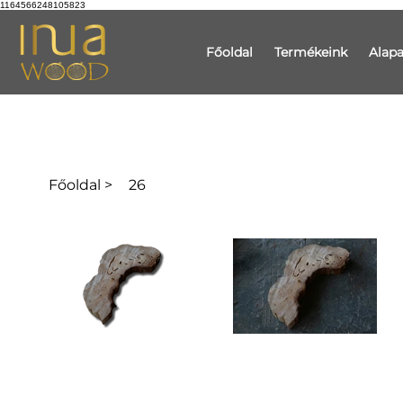
1164566248105823
Főoldal
Termékeink
Alap
Főoldal
>
26