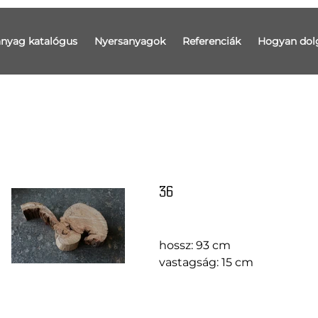
anyag katalógus
Nyersanyagok
Referenciák
Hogyan dol
36
hossz: 93 cm
vastagság: 15 cm