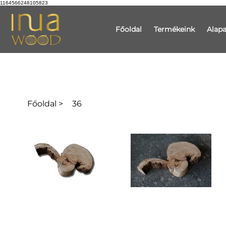
1164566248105823
Főoldal
Termékeink
Alap
Főoldal
>
36