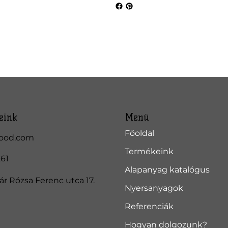
eink
Menü
Főoldal
ood.com
Termékeink
261
Alapanyag katalógus
r Rózsa Ferenc utca 17.
Nyersanyagok
Referenciák
Hogyan dolgozunk?