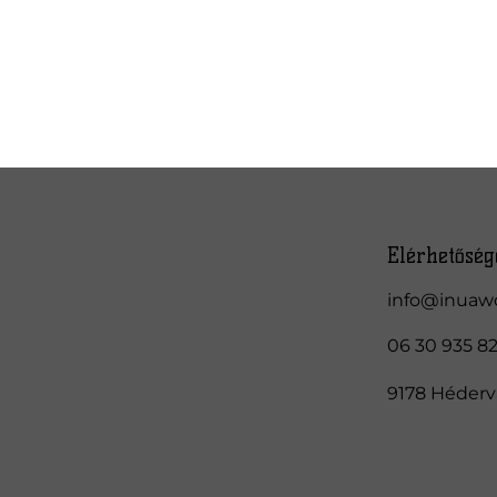
Elérhetőség
info@inuaw
06 30 935 8
9178 Hédervá