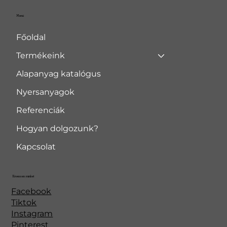
Menü
Főoldal
Termékeink
Alapanyag katalógus
Nyersanyagok
Referenciák
Hogyan dolgozunk?
Kapcsolat
Kövessen minket
Facebook
Tiktok
Instagram
Pinterest