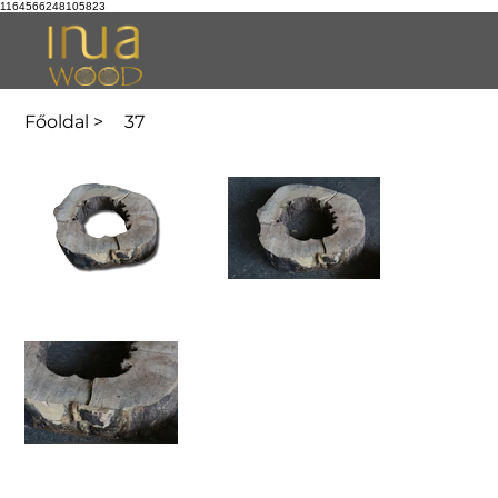
1164566248105823
Főoldal
>
37