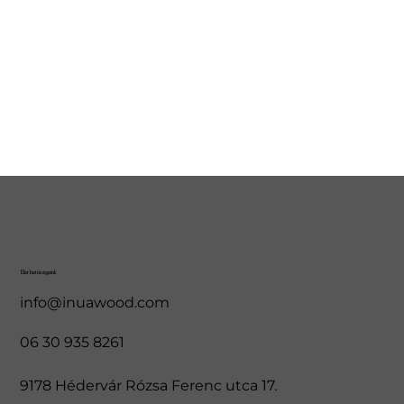
Elérhetőségeink
info@inuawood.com
06 30 935 8261
9178 Hédervár Rózsa Ferenc utca 17.