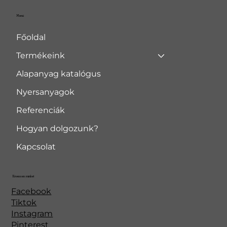
Menü
Főoldal
Termékeink
Alapanyag katalógus
Nyersanyagok
Referenciák
Hogyan dolgozunk?
Kapcsolat
Kövessen minket
Facebook
Tiktok
Instagram
Pinterest