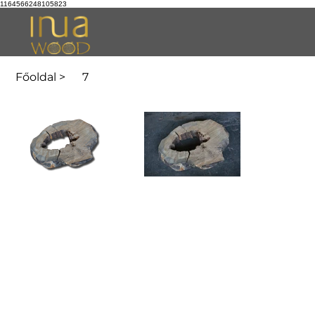
1164566248105823
Főoldal
>
7