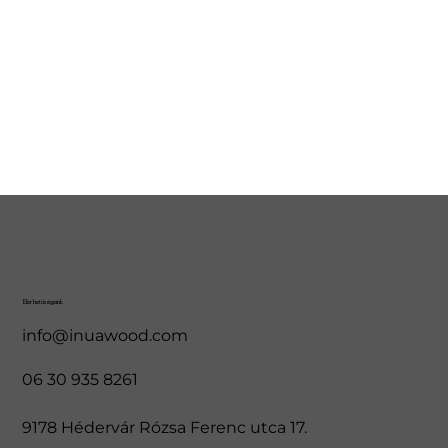
Elérhetőségeink
info@inuawood.com
06 30 935 8261
9178 Hédervár Rózsa Ferenc utca 17.