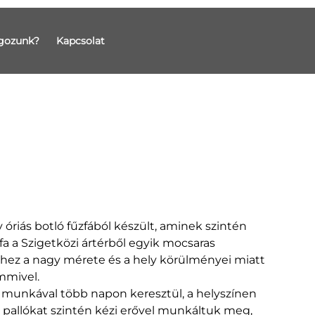
gozunk?
Kapcsolat
óriás botló fűzfából készült, aminek szintén
fa a Szigetközi ártérből egyik mocsaras
yhez a nagy mérete és a hely körülményei miatt
emmivel.
i munkával több napon keresztül, a helyszínen
t pallókat szintén kézi erővel munkáltuk meg,