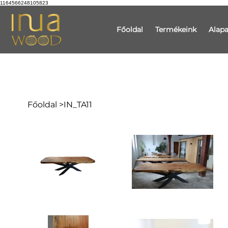
1164566248105823
Főoldal
Termékeink
Alap
Főoldal
>
IN_TA11