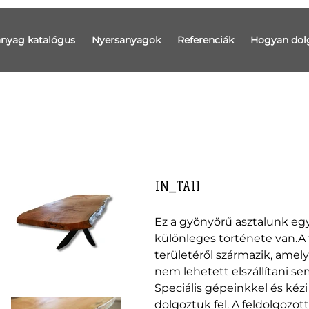
anyag katalógus
Nyersanyagok
Referenciák
Hogyan dol
IN_TA11
Ez a gyönyörű asztalunk egy 
különleges története van.A 
területéről származik, amel
nem lehetett elszállítani s
Speciális gépeinkkel és kéz
dolgoztuk fel. A feldolgozot