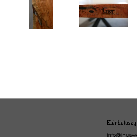
Elérhetőség
info@inuaw