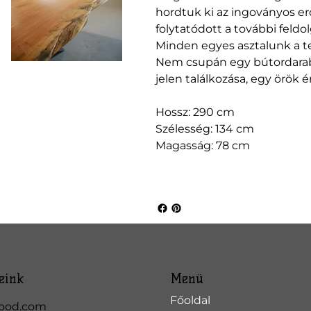
hordtuk ki az ingoványos erd
folytatódott a további feldol
Minden egyes asztalunk a ter
Nem csupán egy bútordarab,
jelen találkozása, egy örök 
Hossz: 290 cm
Szélesség: 134 cm
Magasság: 78 cm
eink
Menü
Főoldal
ood.com