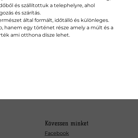
őből és szállítottuk a telephelyre, ahol
gozás és szárítás.
mészet által formált, időtálló és különleges.
 hanem egy történet része amely a múlt és a
érték ami otthona dísze lehet.
Kövessen minket
Facebook