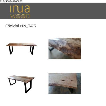
1164566248105823
Főoldal
>
IN_TA13