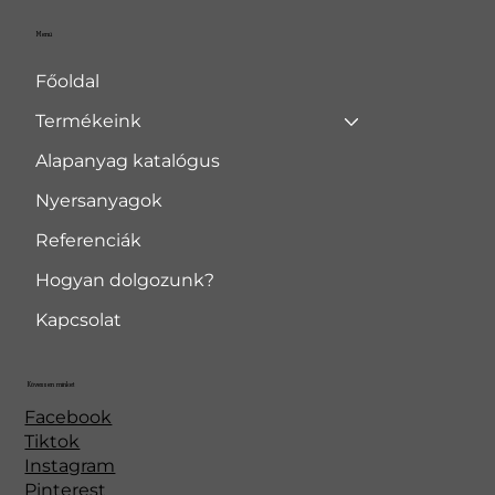
Menü
Főoldal
Termékeink
Alapanyag katalógus
Nyersanyagok
Referenciák
Hogyan dolgozunk?
Kapcsolat
Kövessen minket
Facebook
Tiktok
Instagram
Pinterest