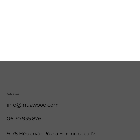
Elérhetőségeink
info@inuawood.com
06 30 935 8261
9178 Hédervár Rózsa Ferenc utca 17.