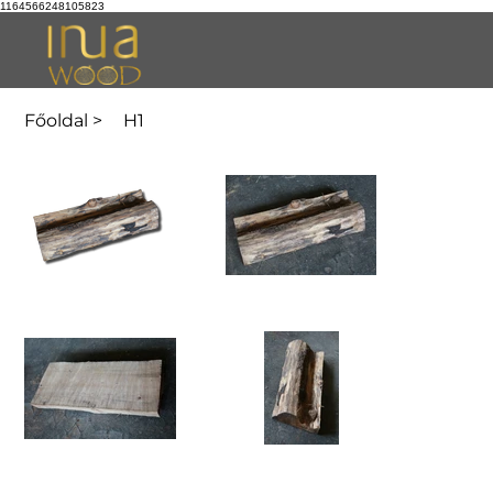
1164566248105823
Főoldal
>
H1