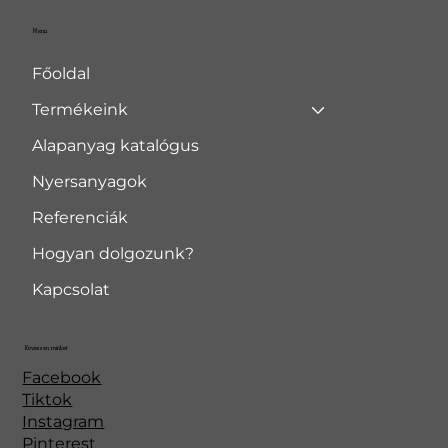
Menü
Főoldal
Termékeink
Alapanyag katalógus
Nyersanyagok
Referenciák
Hogyan dolgozunk?
Kapcsolat
Kövessen minket
Facebook
Tiktok
Instagram
Pinterest