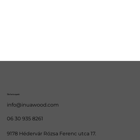
Elérhetőségeink
info@inuawood.com
06 30 935 8261
9178 Hédervár Rózsa Ferenc utca 17.