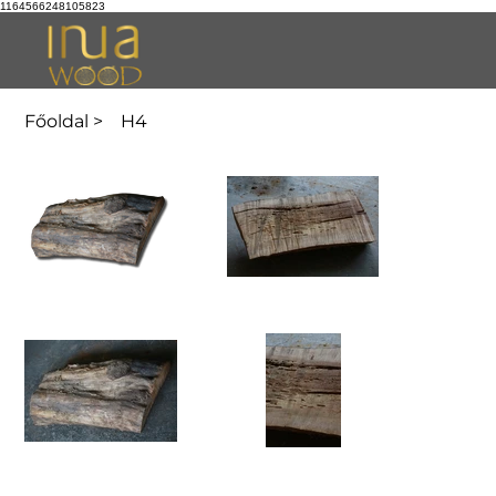
1164566248105823
Főoldal
>
H4