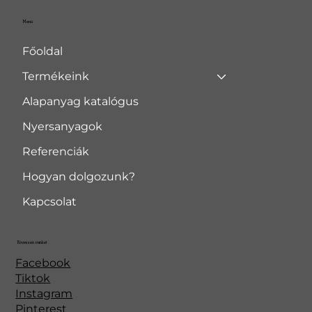
Menü
Főoldal
Termékeink
Alapanyag katalógus
Nyersanyagok
Referenciák
Hogyan dolgozunk?
Kapcsolat
Kövessen minket
Facebook
Tiktok
Instagram
Pinterest