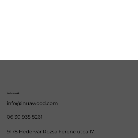
Elérhetőségeink
info@inuawood.com
06 30 935 8261
9178 Hédervár Rózsa Ferenc utca 17.