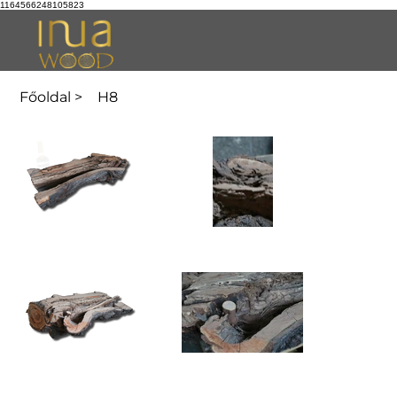
1164566248105823
Főoldal
>
H8