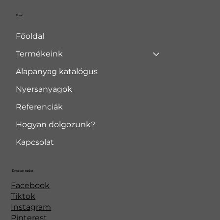
Menü
Főoldal
Termékeink
Alapanyag katalógus
Nyersanyagok
Referenciák
Hogyan dolgozunk?
Kapcsolat
Kövessen minket
Facebook
Tiktok
Instagram
Pinterest