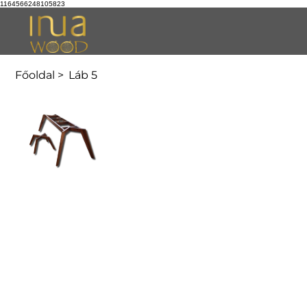
1164566248105823
Főoldal
>
Láb 5