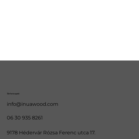
Elérhetőségeink
info@inuawood.com
06 30 935 8261
9178 Hédervár Rózsa Ferenc utca 17.