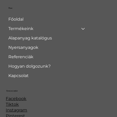
Menü
Főoldal
Termékeink
Alapanyag katalógus
Nyersanyagok
Referenciák
Hogyan dolgozunk?
Kapcsolat
Kövessen minket
Facebook
Tiktok
Instagram
Pinterest