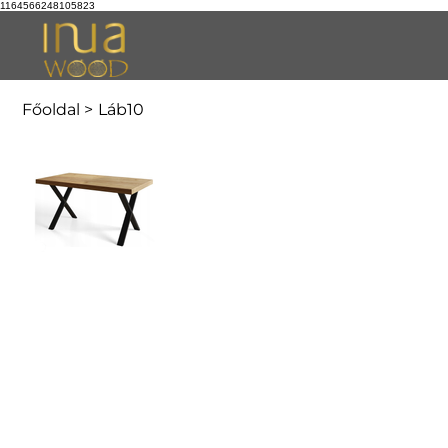
1164566248105823
Főoldal
>
Láb10