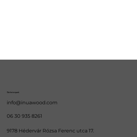
Elérhetőségeink
info@inuawood.com
06 30 935 8261
9178 Hédervár Rózsa Ferenc utca 17.