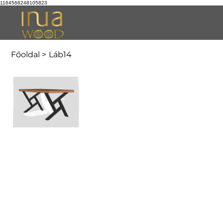
1164566248105823
Főoldal
>
Láb14