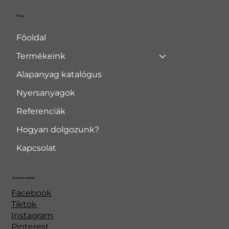
Menü
Főoldal
Termékeink
Alapanyag katalógus
Nyersanyagok
Referenciák
Hogyan dolgozunk?
Kapcsolat
Kövessen minket
Facebook
Tiktok
Instagram
Pinterest