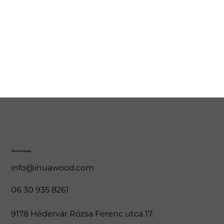
Elérhetőségeink
info@inuawood.com
06 30 935 8261
9178 Hédervár Rózsa Ferenc utca 17.