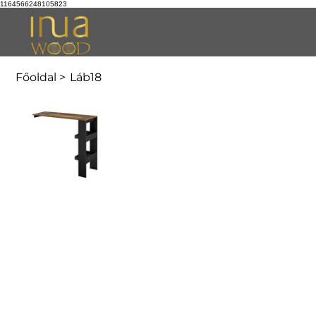
1164566248105823
Főoldal
>
Láb18