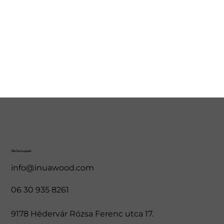
Elérhetőségeink
info@inuawood.com
06 30 935 8261
9178 Hédervár Rózsa Ferenc utca 17.