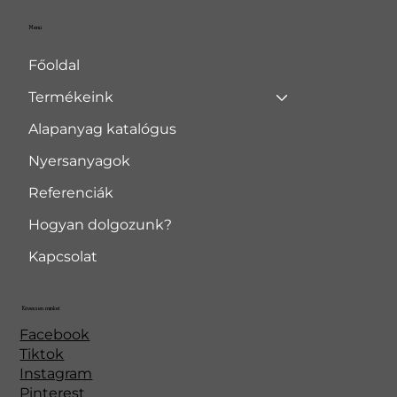
Menü
Főoldal
Termékeink
Alapanyag katalógus
Nyersanyagok
Referenciák
Hogyan dolgozunk?
Kapcsolat
Kövessen minket
Facebook
Tiktok
Instagram
Pinterest