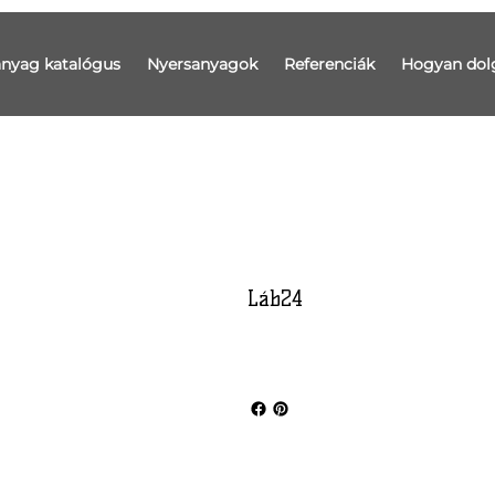
anyag katalógus
Nyersanyagok
Referenciák
Hogyan dol
Láb24