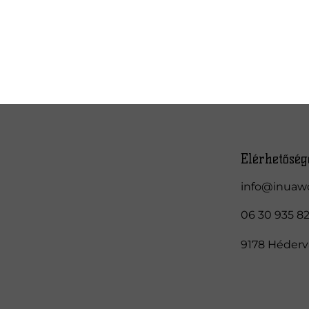
Elérhetőség
info@inuaw
06 30 935 8
9178 Hédervá