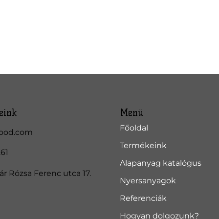
eink
Menü
Főoldal
ood.com
Termékeink
261
Alapanyag katalógus
r Rózsa Ferenc utca 17.
Nyersanyagok
Referenciák
Hogyan dolgozunk?