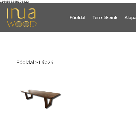
1164566248105823
Főoldal
Termékeink
Alap
Főoldal
>
Láb24