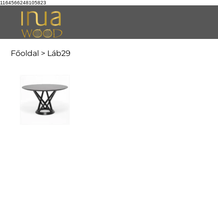
1164566248105823
Főoldal
>
Láb29