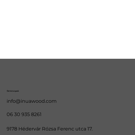
Elérhetőségeink
info@inuawood.com
06 30 935 8261
9178 Hédervár Rózsa Ferenc utca 17.