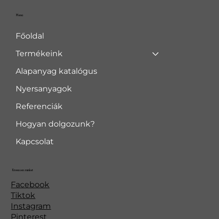
Menü
Főoldal
Termékeink
Alapanyag katalógus
Nyersanyagok
Referenciák
Hogyan dolgozunk?
Kapcsolat
Kövessen minket
Facebook
Tiktok
Instagram
Pinterest