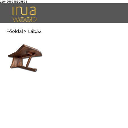
1164566248105823
Főoldal
>
Láb32