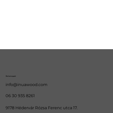
Elérhetőségeink
info@inuawood.com
06 30 935 8261
9178 Hédervár Rózsa Ferenc utca 17.