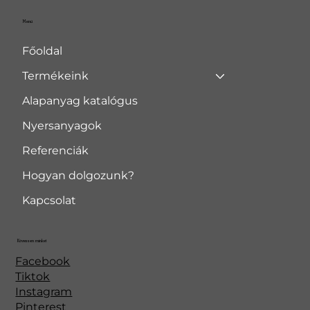
Menü
Főoldal
Termékeink
Alapanyag katalógus
Nyersanyagok
Referenciák
Hogyan dolgozunk?
Kapcsolat
Kövessen minket
Facebook
Tiktok
Instagram
Pinterest