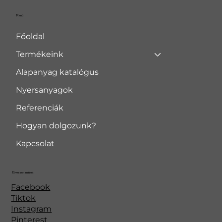
Menü
Főoldal
Termékeink
Alapanyag katalógus
Nyersanyagok
Referenciák
Hogyan dolgozunk?
Kapcsolat
Kövessen minket
Facebook
Tiktok
Instagram
Pinterest