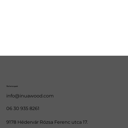
Elérhetőségeink
info@inuawood.com
06 30 935 8261
9178 Hédervár Rózsa Ferenc utca 17.