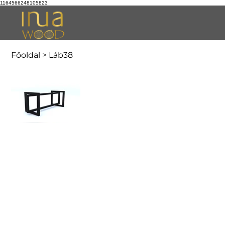
1164566248105823
Főoldal
>
Láb38