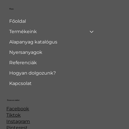
Menü
Főoldal
Termékeink
Alapanyag katalógus
Nyersanyagok
Referenciák
Hogyan dolgozunk?
Kapcsolat
Kövessen minket
Facebook
Tiktok
Instagram
Pinterest