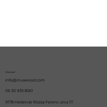
Elérhetőségeink
info@inuawood.com
06 30 935 8261
9178 Hédervár Rózsa Ferenc utca 17.