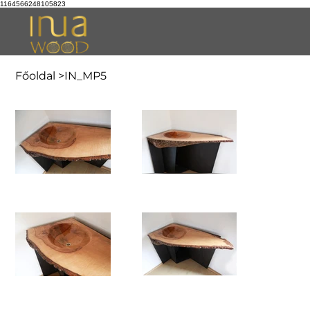
1164566248105823
Főoldal
>
IN_MP5