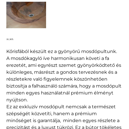
IN_MP5
Kőrisfából készült ez a gyönyörű mosdópultunk.
A mosdókagyló íve harmonikusan követi a fa
erezetét, ami egyrészt szemet gyönyörködtető és
különleges, másrészt a gondos tervezésnek és a
részletekre való figyelemnek köszönhetően
biztosítja a falhasználó számára, hogy a mosdópult
minden egyes használatnál prémium élményt
nyújtson.
Ez az exkluzív mosdópult nemcsak a természet
szépségét közvetíti, hanem a prémium
minőséget is garantálja, minden egyes részlete a
precizitást és a luxust tükrözi. Ez a bútor tökéletes