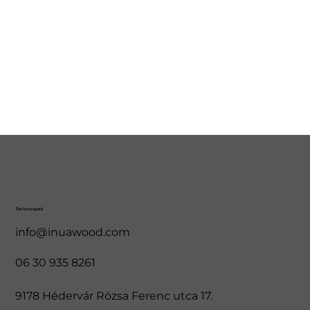
Elérhetőségeink
info@inuawood.com
06 30 935 8261
9178 Hédervár Rózsa Ferenc utca 17.