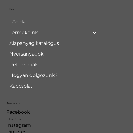
Menü
Főoldal
Termékeink
Alapanyag katalógus
Nyersanyagok
Referenciák
Hogyan dolgozunk?
Kapcsolat
Kövessen minket
Facebook
Tiktok
Instagram
Pinterest