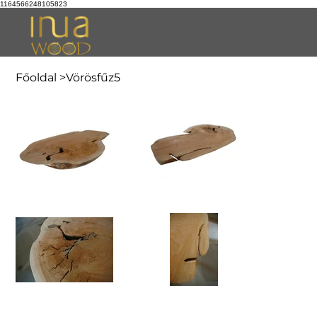
1164566248105823
Főoldal
>
Vörösfűz5