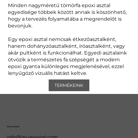
Minden nagyméretű tömörfa epoxi asztal
egyedisége többek között annak is köszönhető,
hogy a tervezés folyamatába a megrendelőt is
bevonjuk.
Egy epoxi asztal nemcsak étkezőasztalként,
hanem dohányzóasztalként, íróasztalként, vagy
akár pultként is funkcionálhat. Egyedi asztalaink
ötvözik a természetes fa szépségét a modern
epoxi gyanta különleges megjelenésével, ezzel
lenyűgöző vizuális hatást keltve.
TERMÉKEINK
Elérhetőségeink
info@inuawood.com