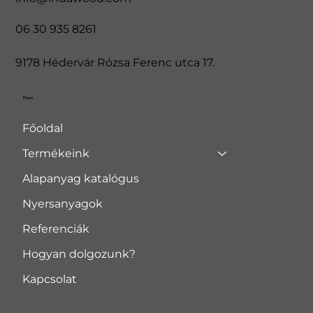
06 30 935 8261
9178 Hédervár Rózsa Ferenc utca 17.
Menü
Főoldal
Termékeink
Alapanyag katalógus
Nyersanyagok
Referenciák
Hogyan dolgozunk?
Kapcsolat