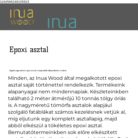
1164566248105823
Epoxi asztal
Egyedi, nagy méretű epoxi asztal a megrendelő elképzeléseire szabva!
Minden, az Inua Wood által megalkotott epoxi
asztal saját történettel rendelkezik. Termékeink
alapanyagai nem mindennapiak. Készleteinkben
található 2 méter átmérőjű 10 tonnás tölgy óriás
is. A nagyméretű tömörfa asztalok alapjául
szolgáló fatáblákat számos kezelésnek vetjük al,
míg eljutunk egy komplett asztallapig, majd
abból elkészül a tökéletes epoxi asztal.
Bemutatótermeinkben sok előre elkészített