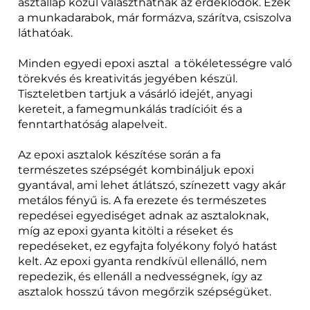
asztallap közül választhatnak az érdeklődők. Ezek
a munkadarabok, már formázva, szárítva, csiszolva
láthatóak.
Minden egyedi epoxi asztal a tökéletességre való
törekvés és kreativitás jegyében készül.
Tiszteletben tartjuk a vásárló idejét, anyagi
kereteit, a famegmunkálás tradícióit és a
fenntarthatóság alapelveit.
Az epoxi asztalok készítése során a fa
természetes szépségét kombináljuk epoxi
gyantával, ami lehet átlátszó, színezett vagy akár
metálos fényű is. A fa erezete és természetes
repedései egyediséget adnak az asztaloknak,
míg az epoxi gyanta kitölti a réseket és
repedéseket, ez egyfajta folyékony folyó hatást
kelt. Az epoxi gyanta rendkívül ellenálló, nem
repedezik, és ellenáll a nedvességnek, így az
asztalok hosszú távon megőrzik szépségüket.