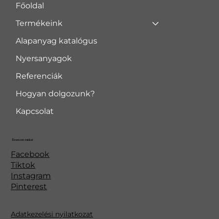
Főoldal
Termékeink
Alapanyag katalógus
Nyersanyagok
Referenciák
Hogyan dolgozunk?
Kapcsolat
Kövessen minket
Facebook
Tiktok
Instagram
Pinterest
Adatkezelési nyilatkozat