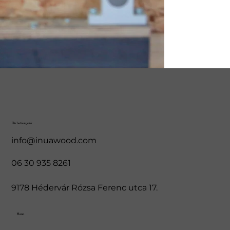
Elérhetőségeink
info@inuawood.com
06 30 935 8261
9178 Hédervár Rózsa Ferenc utca 17.
Menü