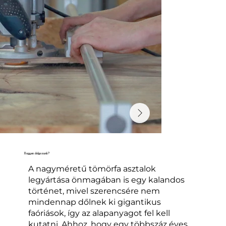
Hogyan dolgozunk?
A nagyméretű tömörfa asztalok
legyártása önmagában is egy kalandos
történet, mivel szerencsére nem
mindennap dőlnek ki gigantikus
faóriások, így az alapanyagot fel kell
kutatni. Ahhoz, hogy egy többszáz éves