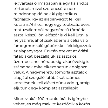
legyártása önmagában is egy kalandos
történet, mivel szerencsére nem
mindennap dőlnek ki gigantikus
faóriások, így az alapanyagot fel kell
kutatni. Ahhoz, hogy egy többszáz éves
matuzsálemből nagyméretű tömörfa
asztal készüljön, először is ki kell jutni a
helyszínre, ahol csak az erre a célra való
famegmunkáló gépünkkel feldolgozzuk
az alapanyagot. Ezután ezeket az óriási
fatáblákat beszállítjuk az asztalos
üzembe, ahol hónapokig, akár évekig is
száradnak mire elkezdhetünk dolgozni
velük. A nagyméretű tömörfa asztalok
alapjául szolgáló fatáblákat számos
kezelésnek kell alávetnünk addig, amíg
eljutunk egy komplett asztallapig.
Mindez akár 100 munkaórát is igénybe
vehet, és még csak itt kezdődik a közös