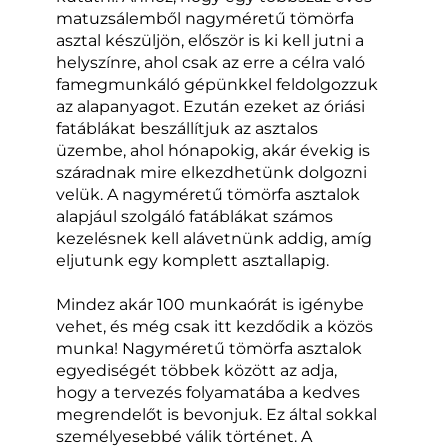
matuzsálemből nagyméretű tömörfa
asztal készüljön, először is ki kell jutni a
helyszínre, ahol csak az erre a célra való
famegmunkáló gépünkkel feldolgozzuk
az alapanyagot. Ezután ezeket az óriási
fatáblákat beszállítjuk az asztalos
üzembe, ahol hónapokig, akár évekig is
száradnak mire elkezdhetünk dolgozni
velük. A nagyméretű tömörfa asztalok
alapjául szolgáló fatáblákat számos
kezelésnek kell alávetnünk addig, amíg
eljutunk egy komplett asztallapig.
Mindez akár 100 munkaórát is igénybe
vehet, és még csak itt kezdődik a közös
munka! Nagyméretű tömörfa asztalok
egyediségét többek között az adja,
hogy a tervezés folyamatába a kedves
megrendelőt is bevonjuk. Ez által sokkal
személyesebbé válik történet. A