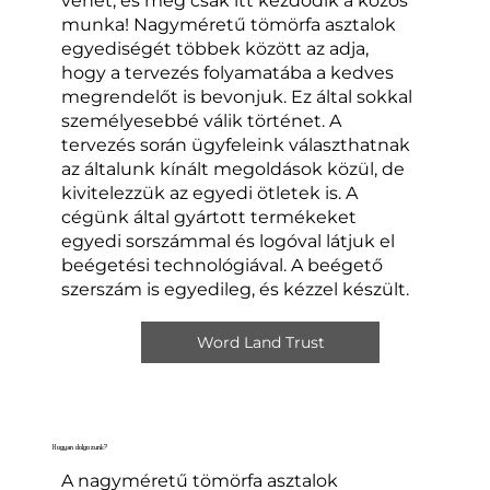
vehet, és még csak itt kezdődik a közös
munka! Nagyméretű tömörfa asztalok
egyediségét többek között az adja,
hogy a tervezés folyamatába a kedves
megrendelőt is bevonjuk. Ez által sokkal
személyesebbé válik történet. A
tervezés során ügyfeleink választhatnak
az általunk kínált megoldások közül, de
kivitelezzük az egyedi ötletek is. A
cégünk által gyártott termékeket
egyedi sorszámmal és logóval látjuk el
beégetési technológiával. A beégető
szerszám is egyedileg, és kézzel készült.
Word Land Trust
Hogyan dolgozunk?
A nagyméretű tömörfa asztalok