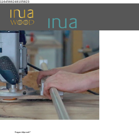
1164566248105823
Hogyan dolgozunk?