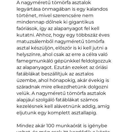
A nagyméretű tömörfa asztalok
legyártása önmagában is egy kalandos
történet, mivel szerencsére nem
mindennap dőlnek ki gigantikus
faóriások, így az alapanyagot fel kell
kutatni. Ahhoz, hogy egy többszáz éves
matuzsálemből nagyméretű tömörfa
asztal készüljön, először is ki kell jutni a
helyszínre, ahol csak az erre a célra való
famegmunkáló gépünkkel feldolgozzuk
az alapanyagot. Ezután ezeket az óriási
fatáblákat beszállítjuk az asztalos
üzembe, ahol hónapokig, akár évekig is
száradnak mire elkezdhetünk dolgozni
velük. A nagyméretű tömörfa asztalok
alapjául szolgáló fatáblákat számos
kezelésnek kell alávetnünk addig, amíg
eljutunk egy komplett asztallapig.
Mindez akár 100 munkaórát is igénybe