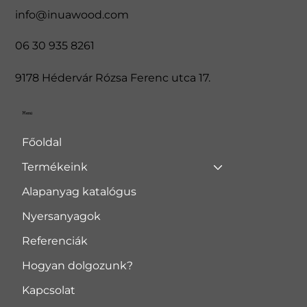
info@inuawood.com
06 30 935 8261
9178 Hédervár Rózsa Ferenc utca 17.
Menü
Főoldal
Termékeink
Alapanyag katalógus
Nyersanyagok
Referenciák
Hogyan dolgozunk?
Kapcsolat