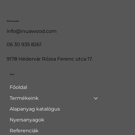
Elérhetőségeink
info@inuawood.com
06 30 935 8261
9178 Hédervár Rózsa Ferenc utca 17.
Menü
Főoldal
Termékeink
Alapanyag katalógus
Nyersanyagok
Referenciák