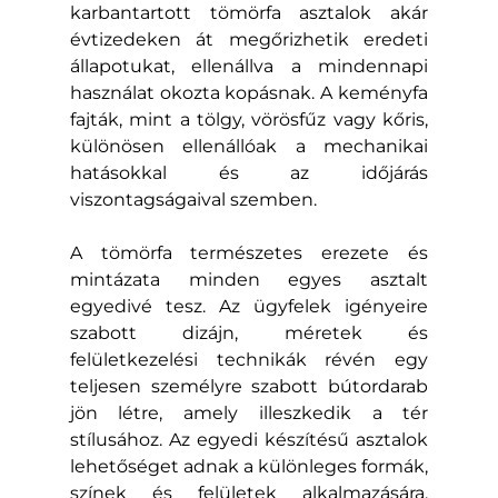
karbantartott tömörfa asztalok akár 
évtizedeken át megőrizhetik eredeti 
állapotukat, ellenállva a mindennapi 
használat okozta kopásnak. A keményfa 
fajták, mint a tölgy, vörösfűz vagy kőris, 
különösen ellenállóak a mechanikai 
hatásokkal és az időjárás 
viszontagságaival szemben.
A tömörfa természetes erezete és 
mintázata minden egyes asztalt 
egyedivé tesz. Az ügyfelek igényeire 
szabott dizájn, méretek és 
felületkezelési technikák révén egy 
teljesen személyre szabott bútordarab 
jön létre, amely illeszkedik a tér 
stílusához. Az egyedi készítésű asztalok 
lehetőséget adnak a különleges formák, 
színek és felületek alkalmazására, 