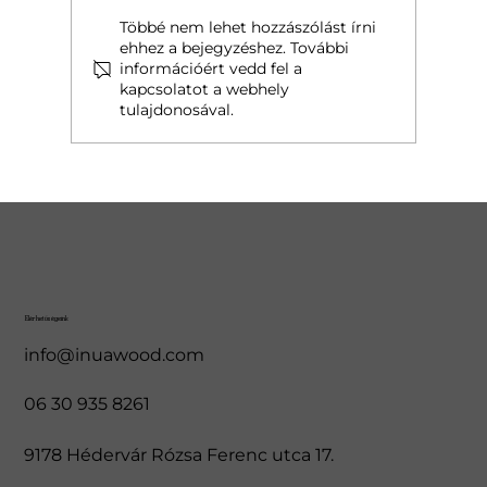
Többé nem lehet hozzászólást írni
ehhez a bejegyzéshez. További
információért vedd fel a
kapcsolatot a webhely
Epoxi asztal az Inua Woodtól - egyedi és
tulajdonosával.
lenyűgöző megjelenés otthonodban
Elérhetőségeink
info@inuawood.com
06 30 935 8261
9178 Hédervár Rózsa Ferenc utca 17.