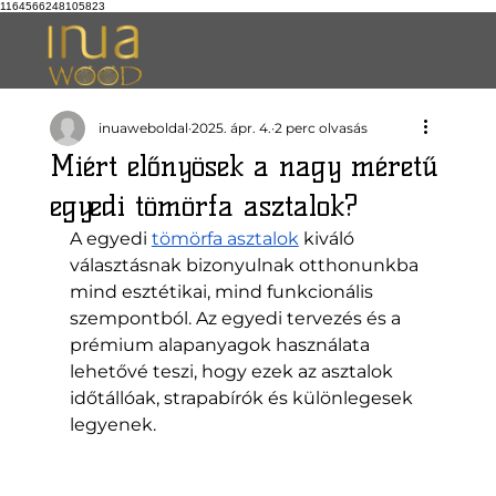
1164566248105823
inuaweboldal
2025. ápr. 4.
2 perc olvasás
Miért előnyösek a nagy méretű
egyedi tömörfa asztalok?
A egyedi 
tömörfa asztalok
 kiváló 
választásnak bizonyulnak otthonunkba 
mind esztétikai, mind funkcionális 
szempontból. Az egyedi tervezés és a 
prémium alapanyagok használata 
lehetővé teszi, hogy ezek az asztalok 
időtállóak, strapabírók és különlegesek 
legyenek. 