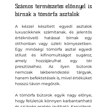
Számos természetes előnnyel is 
bírnak a tömörfa asztalok
A kézzel készített egyedi asztalok 
luxuscikknek számítanak, és jelentős 
értéknövelő hatással bírnak egy 
otthonban vagy üzleti környezetben. 
Egy minőségi tömörfa asztal egyedi 
stílust és kifinomultságot sugároz, 
amely hozzájárulhat egy tér 
presztízséhez. Az ilyen bútorok 
nemcsak lakberendezési tárgyak, 
hanem befektetések is, mivel értéküket 
hosszú távon megőrzik.
A tömörfa bútorok egyik nagy előnye, 
hogy felületük könnyen karbantartható 
és szükség esetén javítható. Karcolások, 