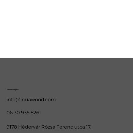
Elérhetőségeink
info@inuawood.com
06 30 935 8261
9178 Hédervár Rózsa Ferenc utca 17.