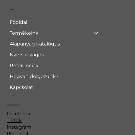
Menü
Főoldal
Termékeink
Alapanyag katalógus
Nyersanyagok
Referenciák
Hogyan dolgozunk?
Kapcsolat
Kövessen minket
Facebook
Tiktok
Instagram
Pinterest