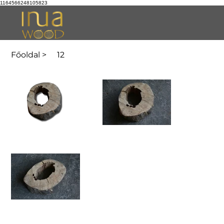
1164566248105823
Főoldal
>
12