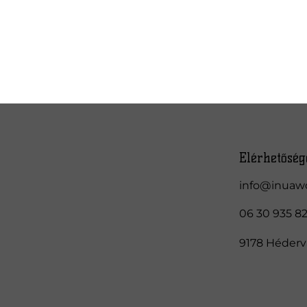
Elérhetőség
info@inuaw
06 30 935 8
9178 Hédervá