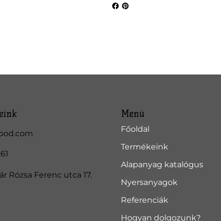
eink
Menü
Főoldal
ood.com
Termékeink
261
Alapanyag katalógus
r Rózsa Ferenc utca 17.
Nyersanyagok
Referenciák
Hogyan dolgozunk?