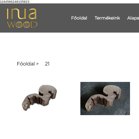
1164566248105823
Főoldal
Termékeink
Alap
Főoldal
>
21