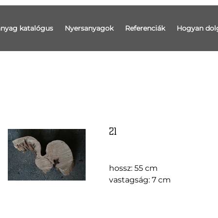
anyag katalógus
Nyersanyagok
Referenciák
Hogyan dol
21
hossz: 55 cm
vastagság: 7 cm