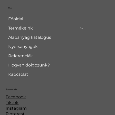
Menü
Főoldal
Termékeink
Alapanyag katalógus
Nyersanyagok
Referenciák
Hogyan dolgozunk?
Kapcsolat
Kövessen minket
Facebook
Tiktok
Instagram
Pinterest