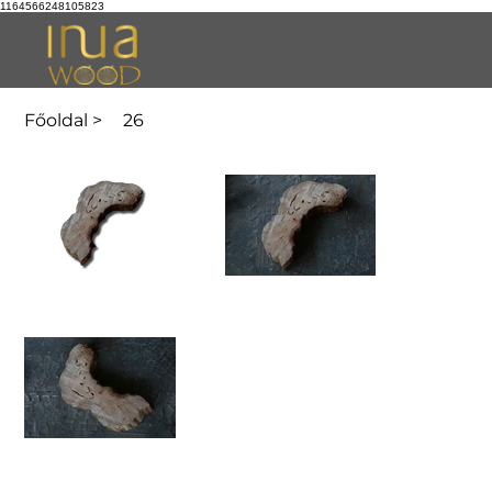
1164566248105823
Főoldal
>
26