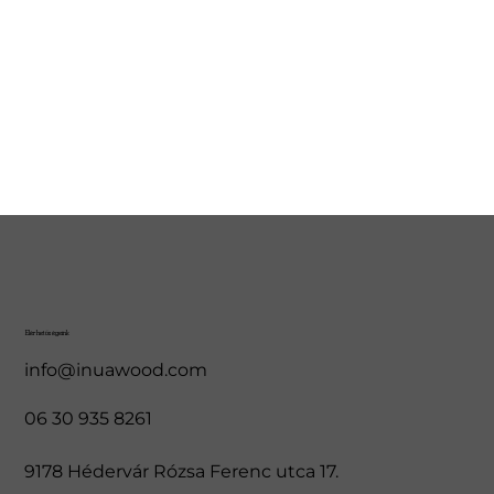
Elérhetőségeink
info@inuawood.com
06 30 935 8261
9178 Hédervár Rózsa Ferenc utca 17.