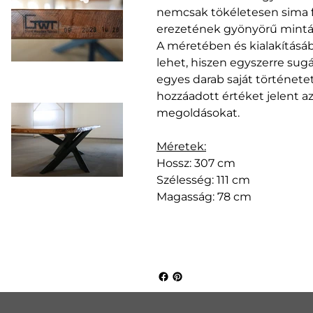
nemcsak tökéletesen sima fe
erezetének gyönyörű mintáz
A méretében és kialakításáb
lehet, hiszen egyszerre sug
egyes darab saját történetet
hozzáadott értéket jelent az
megoldásokat.
Méretek:
Hossz: 307 cm
Szélesség: 111 cm
Magasság: 78 cm