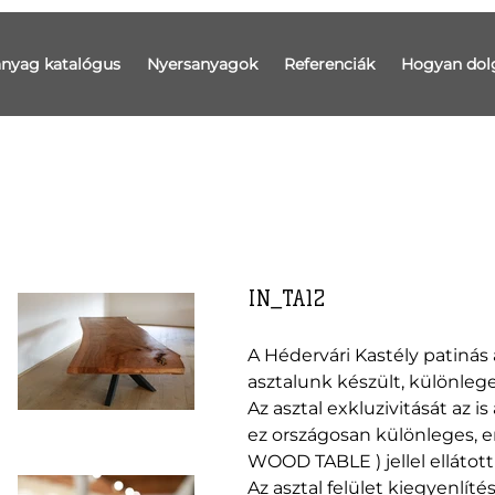
anyag katalógus
Nyersanyagok
Referenciák
Hogyan dol
IN_TA12
A Hédervári Kastély patinás 
asztalunk készült, különleg
Az asztal exkluzivitását az 
ez országosan különleges,
WOOD TABLE ) jellel ellátott
Az asztal felület kiegyenlít