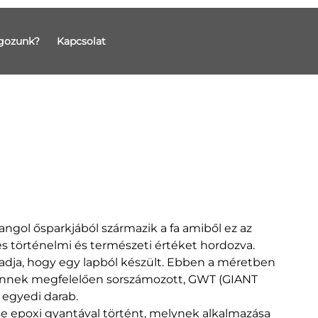
gozunk?
Kapcsolat
angol ősparkjából származik a fa amiből ez az
es történelmi és természeti értéket hordozva.
is adja, hogy egy lapból készült. Ebben a méretben
 ennek megfelelően sorszámozott, GWT (GIANT
 egyedi darab.
ése epoxi gyantával történt, melynek alkalmazása