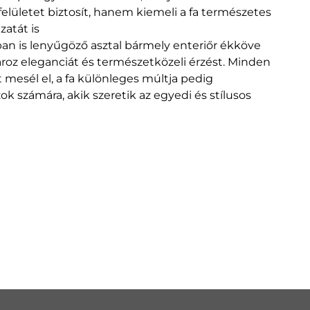
lületet biztosít, hanem kiemeli a fa természetes
atát is
an is lenyűgöző asztal bármely enteriőr ékköve
ároz eleganciát és természetközeli érzést. Minden
 mesél el, a fa különleges múltja pedig
ok számára, akik szeretik az egyedi és stílusos