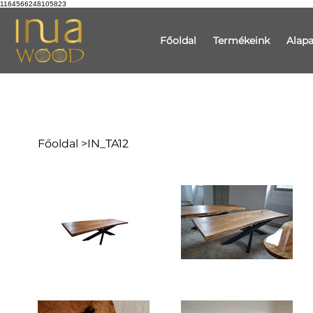
1164566248105823
Főoldal
Termékeink
Alap
Főoldal
>
IN_TA12