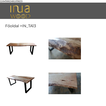
1164566248105823
Főoldal
>
IN_TA13