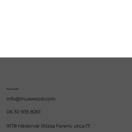
Elérhetőségeink
info@inuawood.com
06 30 935 8261
9178 Hédervár Rózsa Ferenc utca 17.