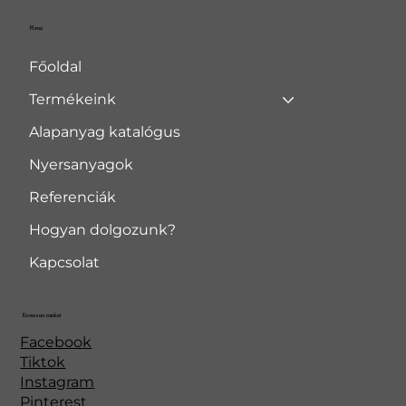
Menü
Főoldal
Termékeink
Alapanyag katalógus
Nyersanyagok
Referenciák
Hogyan dolgozunk?
Kapcsolat
Kövessen minket
Facebook
Tiktok
Instagram
Pinterest