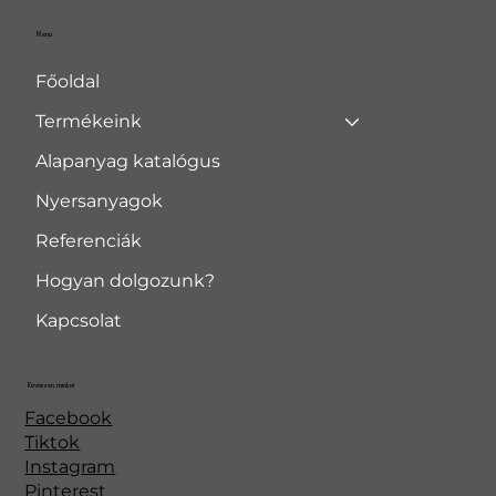
Menü
Főoldal
Termékeink
Alapanyag katalógus
Nyersanyagok
Referenciák
Hogyan dolgozunk?
Kapcsolat
Kövessen minket
Facebook
Tiktok
Instagram
Pinterest