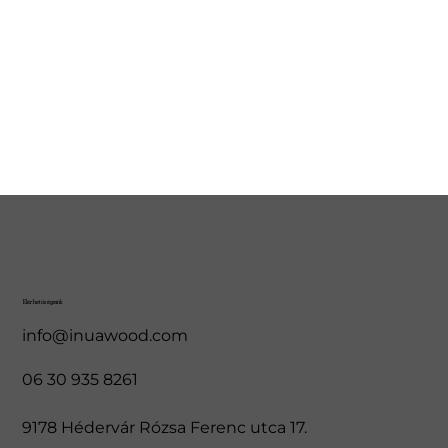
Elérhetőségeink
info@inuawood.com
06 30 935 8261
9178 Hédervár Rózsa Ferenc utca 17.