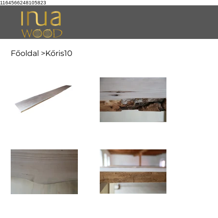
1164566248105823
Főoldal
>
Kőris10