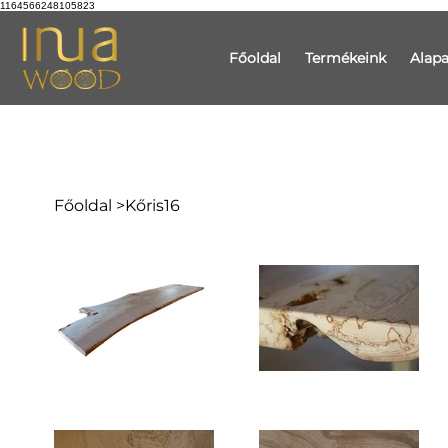
1164566248105823
Főoldal
Termékeink
Alap
Főoldal
>
Kőris16