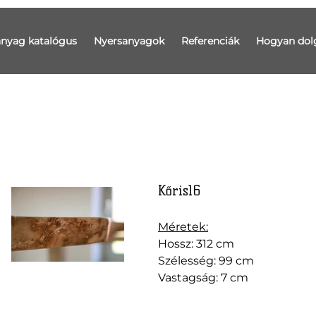
anyag katalógus
Nyersanyagok
Referenciák
Hogyan dol
Kőris16
Méretek:
Hossz: 312 cm
Szélesség: 99 cm
Vastagság: 7 cm