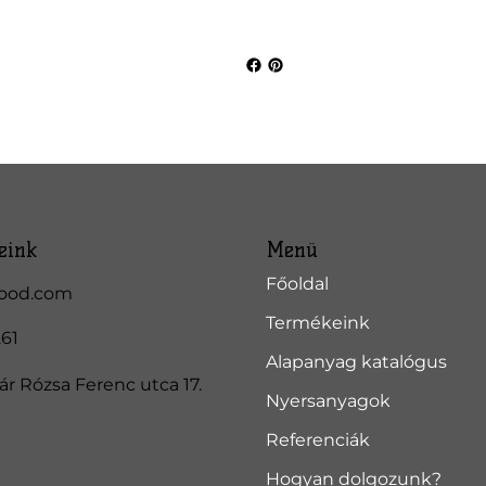
eink
Menü
Főoldal
ood.com
Termékeink
261
Alapanyag katalógus
r Rózsa Ferenc utca 17.
Nyersanyagok
Referenciák
Hogyan dolgozunk?