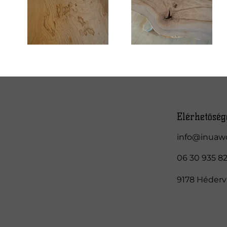
Elérhetőség
info@inuaw
06 30 935 8
9178 Hédervá