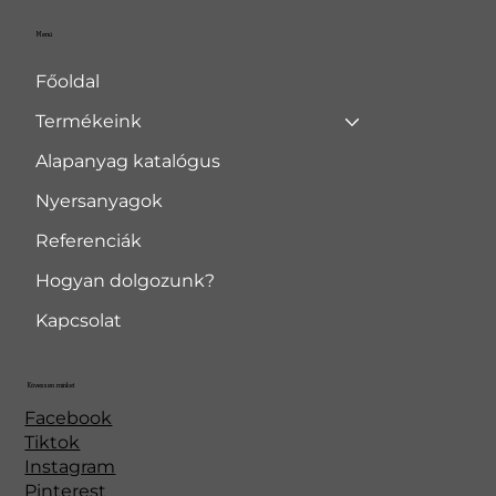
Menü
Főoldal
Termékeink
Alapanyag katalógus
Nyersanyagok
Referenciák
Hogyan dolgozunk?
Kapcsolat
Kövessen minket
Facebook
Tiktok
Instagram
Pinterest