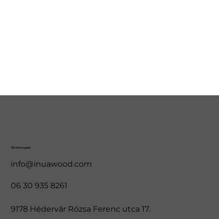
Elérhetőségeink
info@inuawood.com
06 30 935 8261
9178 Hédervár Rózsa Ferenc utca 17.