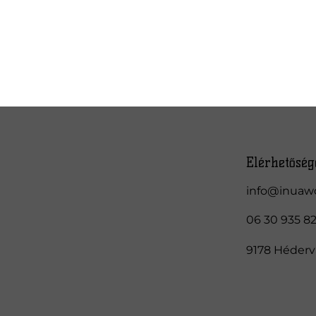
Elérhetőség
info@inuaw
06 30 935 8
9178 Hédervá