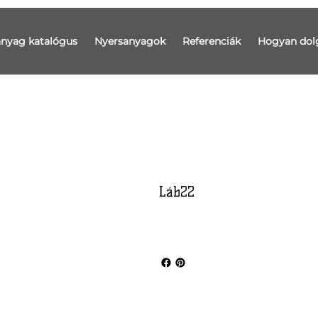
anyag katalógus
Nyersanyagok
Referenciák
Hogyan dol
Láb22