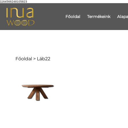
1164566248105823
Főoldal
Termékeink
Alap
Főoldal
>
Láb22