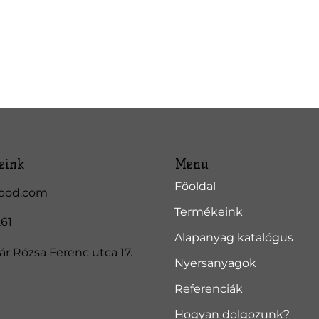
eink
Menü
Főoldal
ood.com
Termékeink
261
Alapanyag katalógus
r Rózsa Ferenc utca 17.
Nyersanyagok
Referenciák
Hogyan dolgozunk?