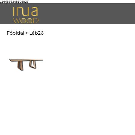
1164566248105823
Főoldal
>
Láb26