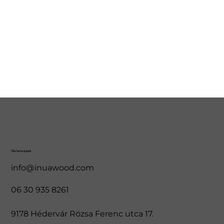
Elérhetőségeink
info@inuawood.com
06 30 935 8261
9178 Hédervár Rózsa Ferenc utca 17.