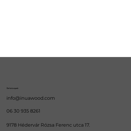
Elérhetőségeink
info@inuawood.com
06 30 935 8261
9178 Hédervár Rózsa Ferenc utca 17.