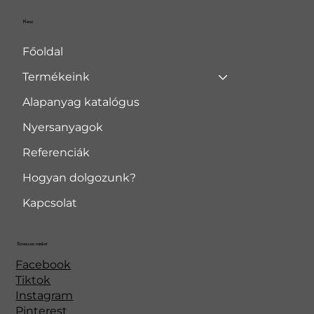
Menü
Főoldal
Termékeink
Alapanyag katalógus
Nyersanyagok
Referenciák
Hogyan dolgozunk?
Kapcsolat
Kövessen minket
Facebook
Tiktok
Instagram
Pinterest