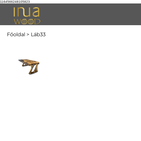
1164566248105823
Főoldal
>
Láb33