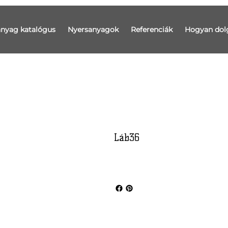
anyag katalógus
Nyersanyagok
Referenciák
Hogyan dol
Láb36