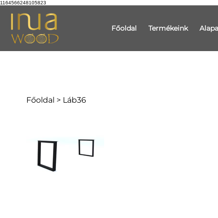
1164566248105823
Főoldal
Termékeink
Alap
Főoldal
>
Láb36