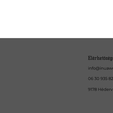
Elérhetőség
info@inuaw
06 30 935 8
9178 Hédervá