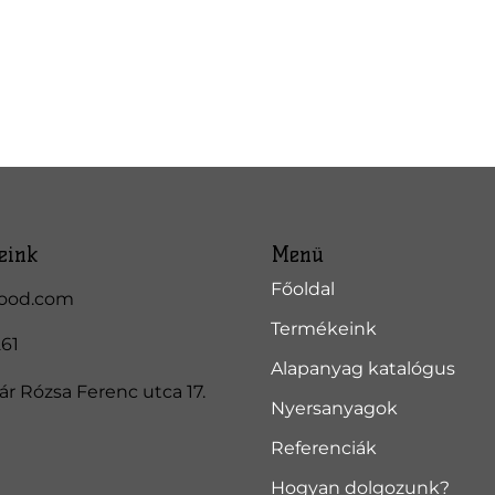
eink
Menü
Főoldal
ood.com
Termékeink
261
Alapanyag katalógus
r Rózsa Ferenc utca 17.
Nyersanyagok
Referenciák
Hogyan dolgozunk?