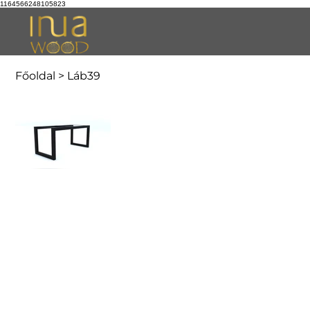
1164566248105823
Főoldal
>
Láb39