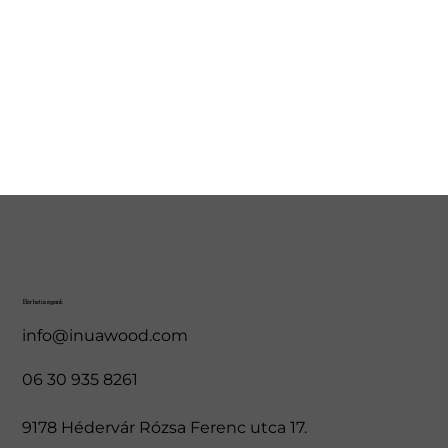
Elérhetőségeink
info@inuawood.com
06 30 935 8261
9178 Hédervár Rózsa Ferenc utca 17.