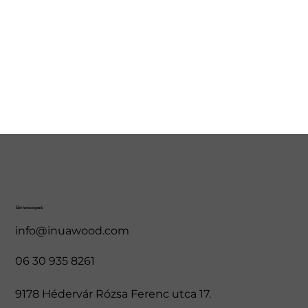
Elérhetőségeink
info@inuawood.com
06 30 935 8261
9178 Hédervár Rózsa Ferenc utca 17.