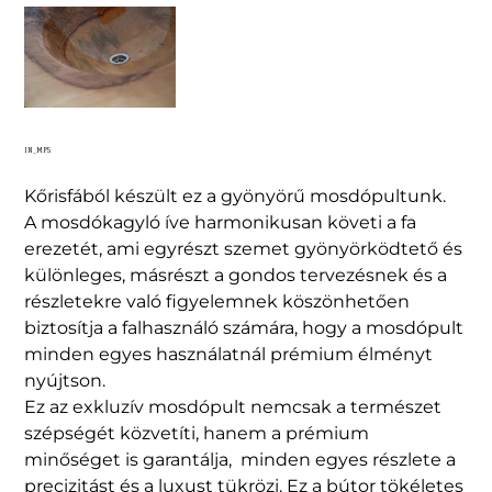
IN_MP5
Kőrisfából készült ez a gyönyörű mosdópultunk.
A mosdókagyló íve harmonikusan követi a fa
erezetét, ami egyrészt szemet gyönyörködtető és
különleges, másrészt a gondos tervezésnek és a
részletekre való figyelemnek köszönhetően
biztosítja a falhasználó számára, hogy a mosdópult
minden egyes használatnál prémium élményt
nyújtson.
Ez az exkluzív mosdópult nemcsak a természet
szépségét közvetíti, hanem a prémium
minőséget is garantálja, minden egyes részlete a
precizitást és a luxust tükrözi. Ez a bútor tökéletes