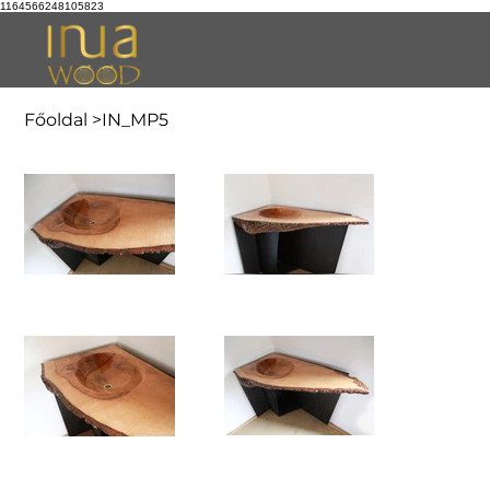
1164566248105823
Főoldal
>
IN_MP5