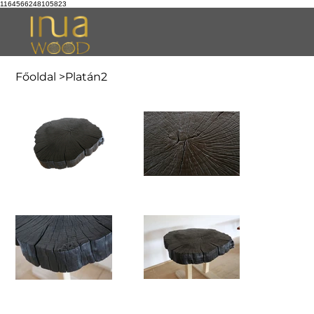
1164566248105823
Főoldal
>
Platán2