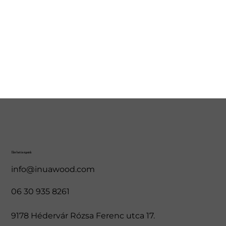
Elérhetőségeink
info@inuawood.com
06 30 935 8261
9178 Hédervár Rózsa Ferenc utca 17.