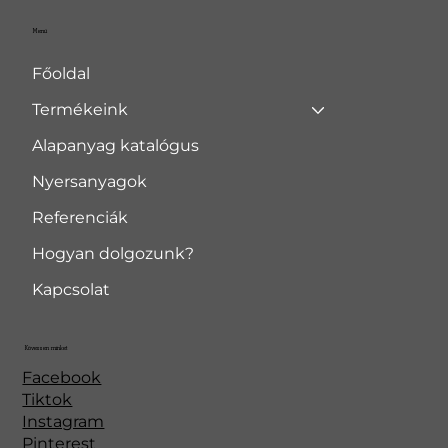
Menü
Főoldal
Termékeink
Alapanyag katalógus
Nyersanyagok
Referenciák
Hogyan dolgozunk?
Kapcsolat
Kövessen minket
Facebook
Tiktok
Instagram
Pinterest