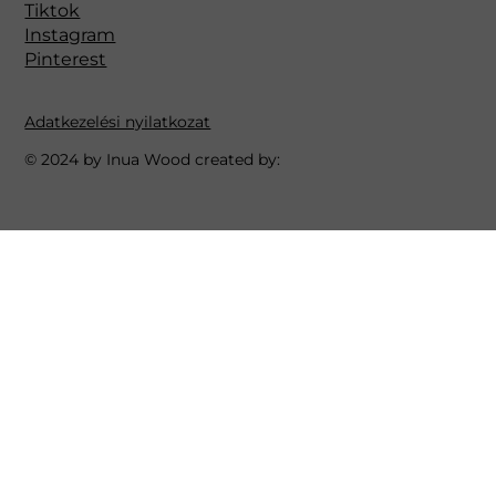
Tiktok
Instagram
Pinterest
Adatkezelési nyilatkozat
© 2024 by Inua Wood created by: