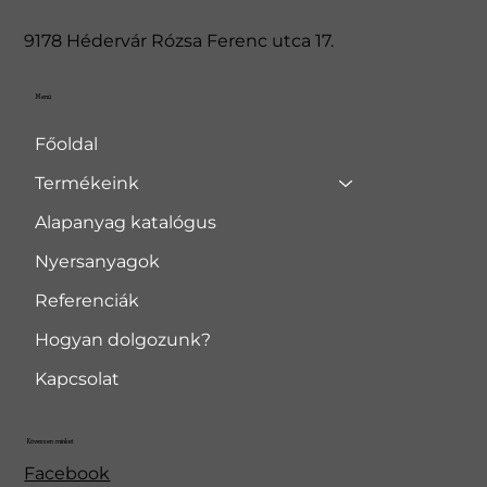
9178 Hédervár Rózsa Ferenc utca 17.
Menü
Főoldal
Termékeink
Alapanyag katalógus
Nyersanyagok
Referenciák
Hogyan dolgozunk?
Kapcsolat
Kövessen minket
Facebook