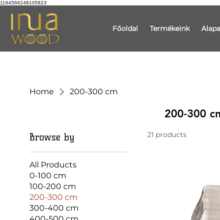
1164566248105823
Főoldal
Termékeink
Alap
Home
200-300 cm
200-300 c
21 products
Browse by
All Products
0-100 cm
100-200 cm
200-300 cm
300-400 cm
400-500 cm