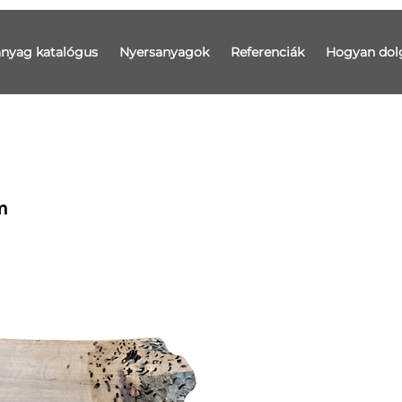
anyag katalógus
Nyersanyagok
Referenciák
Hogyan dol
m