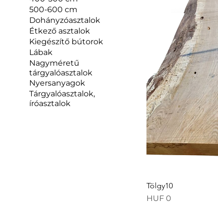
500-600 cm
Dohányzóasztalok
Étkező asztalok
Kiegészítő bútorok
Lábak
Nagyméretű
tárgyalóasztalok
Nyersanyagok
Tárgyalóasztalok,
íróasztalok
Tölgy10
Price
HUF 0